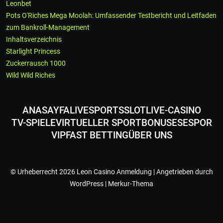
Leonbet
Pots O'Riches Mega Moolah: Umfassender Testbericht und Leitfaden
zum Bankroll-Management
Inhaltsverzeichnis
Starlight Princess
Zuckerrausch 1000
Wild Wild Riches
ANASAYFA
LIVE
SPORTS
SLOT
LIVE-CASINO
TV-SPIELE
VIRTUELLER SPORT
BONUSES
ESPOR
VIP
FAST BETTING
ÜBER UNS
© Urheberrecht 2026 Leon Casino Anmeldung | Angetrieben durch
WordPress
|
Merkur-Thema