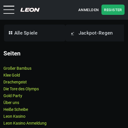
ANMELDEN
REGISTER
Jackpot-Regen
Alle Spiele
Seiten
Großer Bambus
Klee Gold
Drachengeist
Die Tore des Olymps
Gold Party
Über uns
Heiße Scheibe
Leon Kasino
Leon Kasino Anmeldung