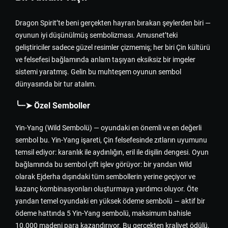
Dragon Spirit’te beni gerçekten hayran bırakan şeylerden biri —
oyunun iyi düşünülmüş sembolizması. Amusnet’teki
geliştiriciler sadece güzel resimler çizmemiş; her biri Çin kültürü
ve felsefesi bağlamında anlam taşıyan eksiksiz bir imgeler
sistemi yaratmış. Gelin bu muhteşem oyunun sembol
dünyasında bir tur atalım.
╰┈➤ Özel Semboller
Yin-Yang (Wild Sembolü) — oyundaki en önemli ve en değerli
sembol bu. Yin-Yang işareti, Çin felsefesinde zıtların uyumunu
temsil ediyor: karanlık ile aydınlığın, eril ile dişilin dengesi. Oyun
bağlamında bu sembol çift işlev görüyor: bir yandan Wild
olarak Ejderha dışındaki tüm sembollerin yerine geçiyor ve
kazanç kombinasyonları oluşturmaya yardımcı oluyor. Öte
yandan temel oyundaki en yüksek ödeme sembolü — aktif bir
ödeme hattında 5 Yin-Yang sembolü, maksimum bahisle
10.000 madeni para kazandırıyor. Bu gerçekten kraliyet ödülü,