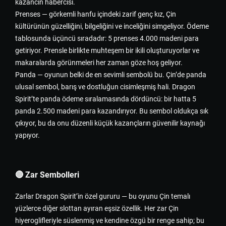
kazancın habercisi.
Prenses — görkemli hanfu içindeki zarif genç kız, Çin
kültürünün güzelliğini, bilgeliğini ve inceliğini simgeliyor. Ödeme
tablosunda üçüncü sıradadır: 5 prenses 4.000 madeni para
getiriyor. Prensle birlikte muhteşem bir ikili oluşturuyorlar ve
makaralarda görünmeleri her zaman göze hoş geliyor.
Panda — oyunun belki de en sevimli sembolü bu. Çin’de panda
ulusal sembol, barış ve dostluğun cisimleşmiş hali. Dragon
Spirit’te panda ödeme sıralamasında dördüncü: bir hatta 5
panda 2.500 madeni para kazandırıyor. Bu sembol oldukça sık
çıkıyor, bu da onu düzenli küçük kazançların güvenilir kaynağı
yapıyor.
🔴 Zar Sembolleri
Zarlar Dragon Spirit’in özel gururu — bu oyunu Çin temalı
yüzlerce diğer slottan ayıran eşsiz özellik. Her zar Çin
hiyeroglifleriyle süslenmiş ve kendine özgü bir renge sahip; bu