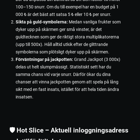
100–150 snurr. Om du till exempel har en budget på 1
000 ₺ är det bäst att satsa 5 ₺ eller 10 ₺ per snurr.
Sikta på guld-symbolerna:
Medan vanliga frukter som
dyker upp på skärmen ger små vinster, är det
guldtecknen som ger de riktigt stora multiplikatorerna
(upp till 500x). Håll alltid utkik efter de glittrande
symbolerna som plötsligt dyker upp på skärmen.
Förväntningar på jackpotten:
Grand Jackpot (3 000x)
delas ut helt slumpmässigt. Statistiskt sett har du
samma chans vid varje snurr. Därför ökar du dina
chanser att vinna jackpotten genom att spela på lång
sikt med en fast insats, istället för att hela tiden ändra
insatsen.
🛡️ Hot Slice – Aktuell inloggningsadress