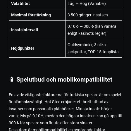
Volatilitet
Låg — Hög (Variabel)
Maximal förstärkning
3 500 gånger insatsen
0,10 ₺ — 300 ₺ (kan variera
Insatsintervall
enligt kasinots regler)
Guldsymboler, 3 olika
Höjdpunkter
jackpottar, TOP-15-topplista
📱 Spelutbud och mobilkompatibilitet
En av de viktigaste faktorerna för turkiska spelare är om spelet
är plånboksvänligt. Hot Slice erbjuder ett brett utbud av
insatser som passar alla plånböcker. Minsta insats börjar
vanligtvis på 0,10 ₺, medan den högsta insatsen kan gå upp till
300 ₺ för spelare som är ute efter stora vinster.
Dessutom är mobilkompatibilitet en avgörande faktor,