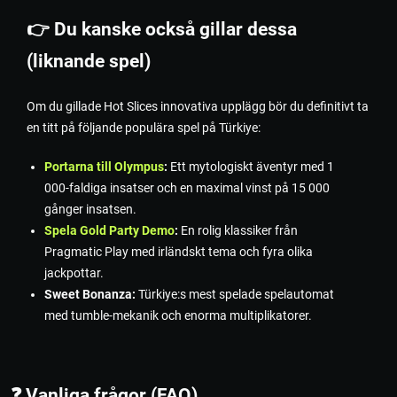
👉 Du kanske också gillar dessa
(liknande spel)
Om du gillade Hot Slices innovativa upplägg bör du definitivt ta
en titt på följande populära spel på Türkiye:
Portarna till Olympus
:
Ett mytologiskt äventyr med 1
000-faldiga insatser och en maximal vinst på 15 000
gånger insatsen.
Spela Gold Party Demo
:
En rolig klassiker från
Pragmatic Play med irländskt tema och fyra olika
jackpottar.
Sweet Bonanza:
Türkiye:s mest spelade spelautomat
med tumble-mekanik och enorma multiplikatorer.
❓ Vanliga frågor (FAQ)