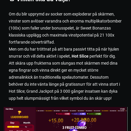
Om du blir upprymd av socker som exploderar på skärmen,
vinster som avlöser varandra och enorma multiplikatorbomber
(100x) som faller under bonusspelet, är Sweet Bonanzas
klassiska upplägg och maximala vinstpotential på 21 100x
fortfarande oöverträffad.
Men om du har tröttnat på att bara passivt titta på när hjulen
snurrar och vill delta aktivt i spelet,
Hot Slice
perfekt för dig.
Att skära upp frukterna som slungas mot skärmen med dina
egna fingrar och vinna direkt ger en mycket större
adrenalinkick än traditionella spelautomater. Dessutom
behöver du inte vänta länge på gratissnurr för att vinna stort i
Hot Slice; Grand Jackpot på 3 000 gånger insatsen kan dyka
upp helt slumpmässigt från vilket symbol du än skär upp!