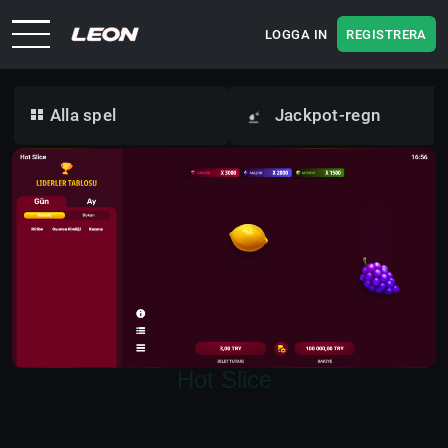
LOGGA IN
REGISTRERA
Jackpot-regn
Alla spel
SPELA
Hot Slice