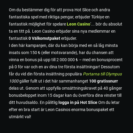
Om du bestämmer dig för att prova Hot Slice och andra
fantastiska spel med riktiga pengar, erbjuder Türkiye en
fantastisk möjlighet för spelare
Leon Casino
‘... bör du absolut
ta en titt på. Leon Casino erbjuder sina nya medlemmar en
fantastisk
0 Välkomstpaket
erbjuder.
I den här kampanjen, där du kan börja med en så låg minsta
insats som 150 ₺ (eller motsvarande), har du chansen att
vinna en bonus på upp till 2 000 000 ₺ – med en bonusprocent
på 0 för var och en av dina tre första insättningar! Dessutom
får du vid din första insättning populära
Portarna till Olympus
1000
gäller fullt ut i det här sammanhanget
100 gratissnurr
delas ut. Genom att uppfylla omsättningskravet på 40 gånger
bonusbeloppet inom 15 dagar kan du överföra dina vinster till
ditt huvudsaldo. En pålitlig
logga in på Hot Slice
Om du letar
efter en bra start är Leon Casinos enorma bonuspaket ett
utmärkt val!