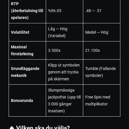
RTP
(återbetalning till
%96.05
.48 — .51
spelaren)
Låg — Hög
Volatilitet
Medel — Hög
(Variabel)
Maximal
3.500x
21.100x
förstärkning
Klipp ut symbolen
Grundläggande
Tumble (Fallande
genom att trycka
mekanik
symboler)
på skärmen
Slumpmässiga
jackpottar (upp till
Free Spin med
Bonusrunda
3 000 gånger
multiplikator
insatsen)
🔥
Vilken ska du välja?