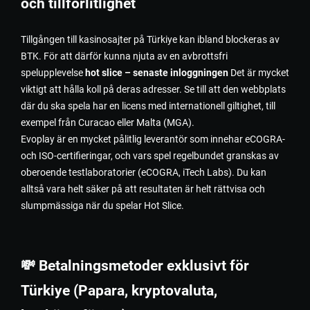
och tillförlitlighet
Tillgången till kasinosajter på Türkiye kan ibland blockeras av
BTK. För att därför kunna njuta av en avbrottsfri
spelupplevelse
hot slice – senaste inloggningen
Det är mycket
viktigt att hålla koll på deras adresser. Se till att den webbplats
där du ska spela har en licens med internationell giltighet, till
exempel från Curacao eller Malta (MGA).
Evoplay är en mycket pålitlig leverantör som innehar eCOGRA-
och ISO-certifieringar, och vars spel regelbundet granskas av
oberoende testlaboratorier (eCOGRA, iTech Labs). Du kan
alltså vara helt säker på att resultaten är helt rättvisa och
slumpmässiga när du spelar Hot Slice.
💸 Betalningsmetoder exklusivt för
Türkiye (Papara, kryptovaluta,