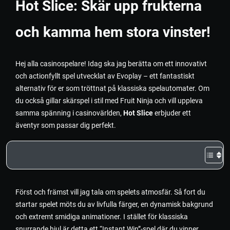
Hot Slice: Skär upp frukterna
och kamma hem stora vinster!
Hej alla casinospelare! Idag ska jag berätta om ett innovativt
och actionfyllt spel utvecklat av Evoplay – ett fantastiskt
alternativ för er som tröttnat på klassiska spelautomater. Om
du också gillar skärspel i stil med Fruit Ninja och vill uppleva
samma spänning i casinovärlden,
Hot Slice
erbjuder ett
äventyr som passar dig perfekt.
Först och främst vill jag tala om spelets atmosfär. Så fort du
startar spelet möts du av livfulla färger, en dynamisk bakgrund
och extremt smidiga animationer. I stället för klassiska
snurrande hjul är detta ett “Instant Win”-spel där du vinner