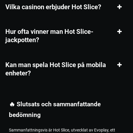
Vilka casinon erbjuder Hot Slice?
Hur ofta vinner man Hot Slice-
jackpotten?
Kan man spela Hot Slice på mobila
enheter?
🔥 Slutsats och sammanfattande
bedömning
Sammanfattningsvis är Hot Slice, utvecklat av Evoplay, ett