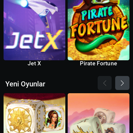
Jet X
Pirate Fortune
Yeni Oyunlar