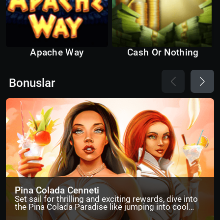
Apache Way
Cash Or Nothing
Bonuslar
Pina Colada Cenneti
Set sail for thrilling and exciting rewards, dive into
the Pina Colada Paradise like jumping into cool
waters from hot sands!