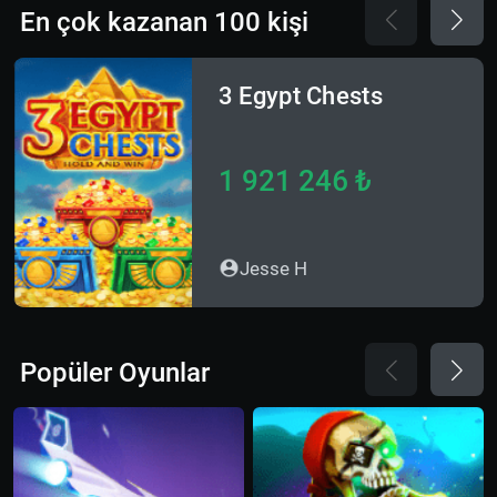
En çok kazanan 100 kişi
3 Egypt Chests
1 921 246 ₺
Jesse H
Popüler Oyunlar